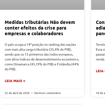
Medidas tributárias Não devem
Con
conter efeitos da crise para
adi
empresas e colaboradores
pan
O país ocupa a 14ª posição no ranking das nações
Termi
com mais alta carga tributária (35,4% do PIB),
Essa v
sendo que os 13 primeiros são todos europeus,
passa
com altos índices de desenvolvimento econômico,
renda
como Dinamarca (45,19% do PIB) e Finlândia (44%
do PIB).
LEIA
LEIA MAIS »
22 de abril de 2020
Nenhum comentário
18 de 