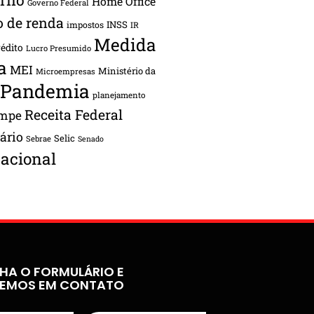
Home Office
Governo Federal
o de renda
INSS
impostos
IR
Medida
rédito
Lucro Presumido
a
MEI
Ministério da
Microempresas
Pandemia
planejamento
Receita Federal
ampe
tário
Selic
Sebrae
Senado
acional
HA O FORMULÁRIO E
REMOS EM CONTATO