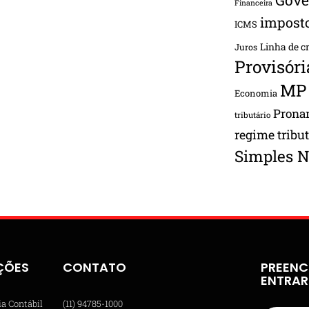
Financeira
impost
ICMS
Linha de c
Juros
Provisóri
MP
Economia
Pron
tributário
regime tribu
Simples N
ÇÕES
CONTATO
PREENC
ENTRA
ia Contábil
(11) 94785-1000