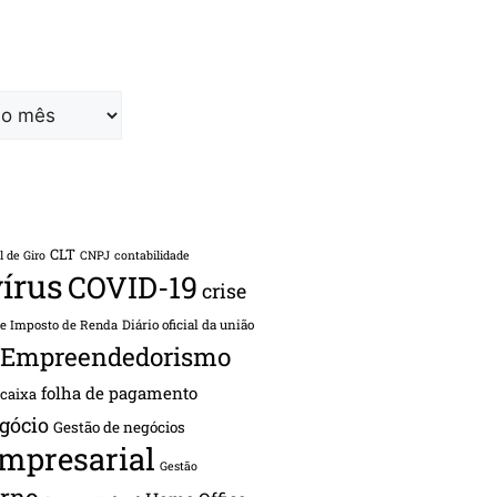
CLT
l de Giro
CNPJ
contabilidade
írus
COVID-19
crise
de Imposto de Renda
Diário oficial da união
Empreendedorismo
folha de pagamento
 caixa
gócio
Gestão de negócios
empresarial
Gestão
rno