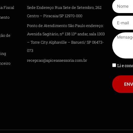
a Fiscal
Sede Endereço: Rua Sete de Setembro, 262
Centro – Piracaia/SP 12970-000
mento
Ponto de Atendimento São Paulo endereço:
Avenida Sagitário, nº 138 13º andar, sala 1303
ção de
– Torre City Alphaville – Barueri/ SP 06473-
073
ing
recepcao@apiceassessoria.com.br
nceiro
Li e co
ENV