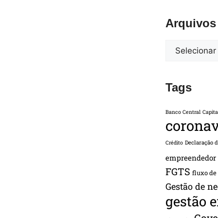
Arquivos
Tags
Banco Central
Capita
coronav
Declaração 
Crédito
empreendedor
FGTS
fluxo de
Gestão de ne
gestão 
Gove