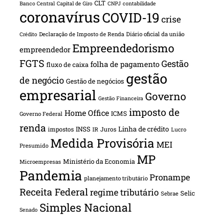
CLT
Banco Central
Capital de Giro
CNPJ
contabilidade
coronavírus
COVID-19
crise
Declaração de Imposto de Renda
Diário oficial da união
Crédito
Empreendedorismo
empreendedor
FGTS
Gestão
folha de pagamento
fluxo de caixa
gestão
de negócio
Gestão de negócios
empresarial
Governo
Gestão Financeira
imposto de
Home Office
ICMS
Governo Federal
renda
INSS
Linha de crédito
impostos
Juros
IR
Lucro
Medida Provisória
MEI
Presumido
MP
Ministério da Economia
Microempresas
Pandemia
Pronampe
planejamento tributário
Receita Federal
regime tributário
Selic
Sebrae
Simples Nacional
Senado