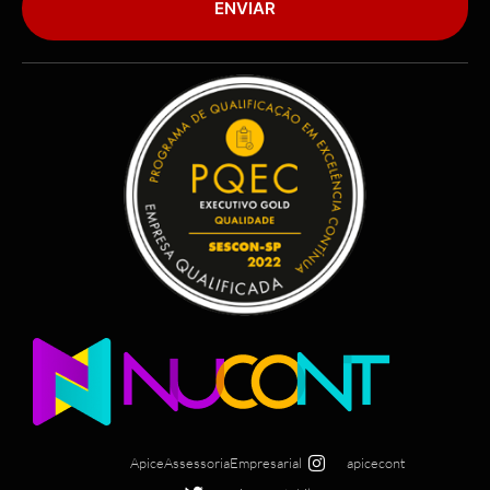
ENVIAR
ApiceAssessoriaEmpresarial
apicecont