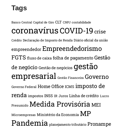
Tags
CLT
Banco Central
Capital de Giro
CNPJ
contabilidade
coronavírus
COVID-19
crise
Declaração de Imposto de Renda
Diário oficial da união
Crédito
Empreendedorismo
empreendedor
FGTS
Gestão
folha de pagamento
fluxo de caixa
gestão
de negócio
Gestão de negócios
empresarial
Governo
Gestão Financeira
imposto de
Home Office
ICMS
Governo Federal
renda
INSS
Linha de crédito
impostos
Juros
IR
Lucro
Medida Provisória
MEI
Presumido
MP
Ministério da Economia
Microempresas
Pandemia
Pronampe
planejamento tributário