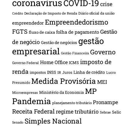
coronavírus
COVID-19
crise
Declaração de Imposto de Renda
Diário oficial da união
Crédito
Empreendedorismo
empreendedor
FGTS
Gestão
folha de pagamento
fluxo de caixa
gestão
de negócio
Gestão de negócios
empresarial
Governo
Gestão Financeira
imposto de
Home Office
ICMS
Governo Federal
renda
INSS
Linha de crédito
impostos
Juros
IR
Lucro
Medida Provisória
MEI
Presumido
MP
Ministério da Economia
Microempresas
Pandemia
Pronampe
planejamento tributário
Receita Federal
regime tributário
Selic
Sebrae
Simples Nacional
Senado