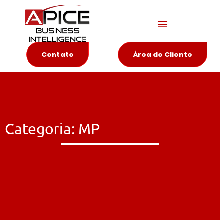
Materiais Educativos
Contato
Área do Cliente
Categoria: MP