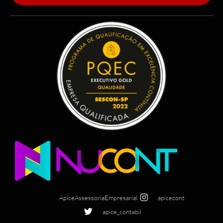
ApiceAssessoriaEmpresarial
apicecont
apice_contabil