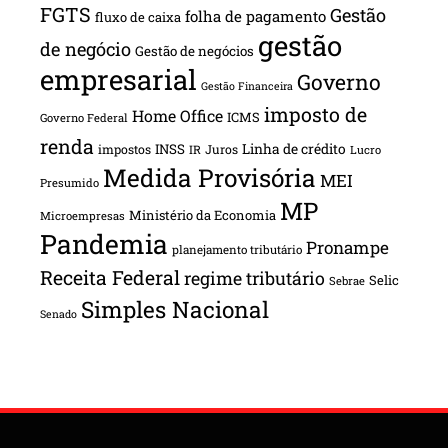
FGTS
Gestão
folha de pagamento
fluxo de caixa
gestão
de negócio
Gestão de negócios
empresarial
Governo
Gestão Financeira
imposto de
Home Office
ICMS
Governo Federal
renda
INSS
Linha de crédito
impostos
Juros
IR
Lucro
Medida Provisória
MEI
Presumido
MP
Ministério da Economia
Microempresas
Pandemia
Pronampe
planejamento tributário
Receita Federal
regime tributário
Selic
Sebrae
Simples Nacional
Senado