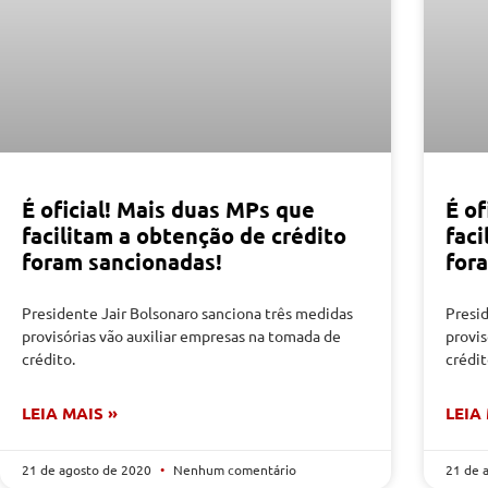
É oficial! Mais duas MPs que
É of
facilitam a obtenção de crédito
faci
foram sancionadas!
for
Presidente Jair Bolsonaro sanciona três medidas
Presi
provisórias vão auxiliar empresas na tomada de
provis
crédito.
crédit
LEIA MAIS »
LEIA
21 de agosto de 2020
Nenhum comentário
21 de 