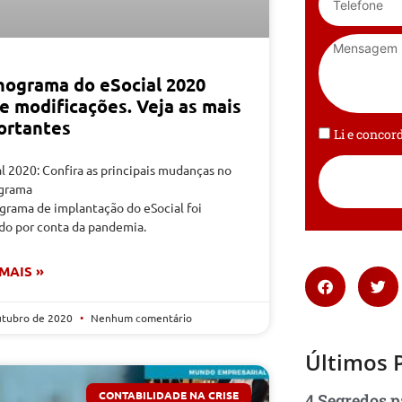
nograma do eSocial 2020
e modificações. Veja as mais
ortantes
Li e conco
l 2020: Confira as principais mudanças no
grama
grama de implantação do eSocial foi
ado por conta da pandemia.
 MAIS »
utubro de 2020
Nenhum comentário
Últimos 
CONTABILIDADE NA CRISE
4 Segredos p