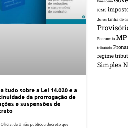
Financeira
impost
ICMS
Linha de c
Juros
Provisóri
MP
Economia
Pron
tributário
regime tribu
Simples N
a tudo sobre a Lei 14.020 e a
tinuidade da prorrogação de
uções e suspensões de
trato
 Oficial da União publicou decreto que