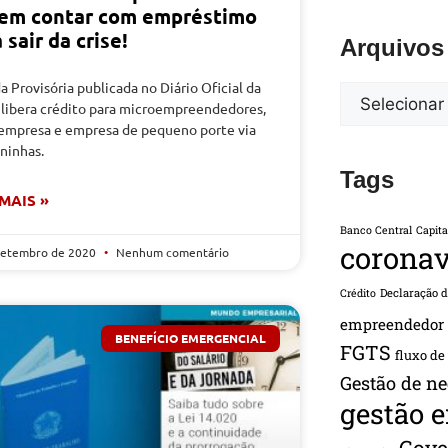
em contar com empréstimo
 sair da crise!
Arquivos
 Provisória publicada no Diário Oficial da
 libera crédito para microempreendedores,
empresa e empresa de pequeno porte via
ninhas.
Tags
 MAIS »
Banco Central
Capita
coronav
setembro de 2020
Nenhum comentário
Declaração 
Crédito
empreendedor
BENEFÍCIO EMERGENCIAL
FGTS
fluxo de
Gestão de ne
gestão 
Gove