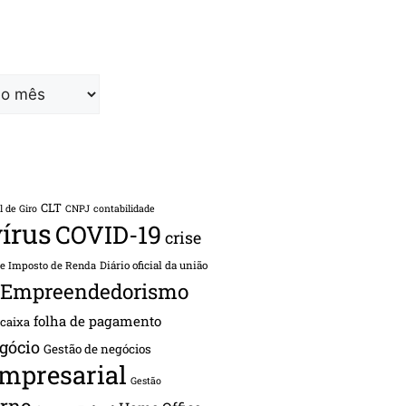
CLT
l de Giro
CNPJ
contabilidade
írus
COVID-19
crise
de Imposto de Renda
Diário oficial da união
Empreendedorismo
folha de pagamento
 caixa
gócio
Gestão de negócios
empresarial
Gestão
rno