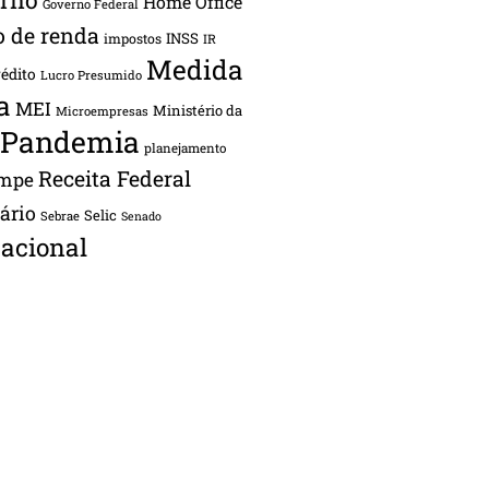
Home Office
Governo Federal
o de renda
INSS
impostos
IR
Medida
rédito
Lucro Presumido
a
MEI
Ministério da
Microempresas
Pandemia
planejamento
Receita Federal
ampe
tário
Selic
Sebrae
Senado
acional