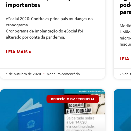
importantes
pod
para
eSocial 2020: Confira as principais mudanças no
cronograma
Medida
Cronograma de implantação do eSocial foi
União
alterado por conta da pandemia.
micro
maqui
LEIA MAIS »
LEIA
1 de outubro de 2020
Nenhum comentário
25 de 
BENEFÍCIO EMERGENCIAL