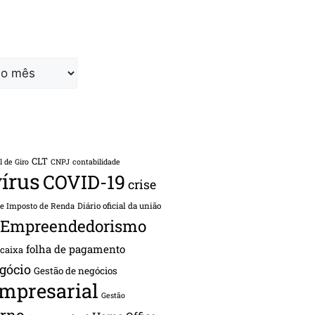
CLT
l de Giro
CNPJ
contabilidade
írus
COVID-19
crise
de Imposto de Renda
Diário oficial da união
Empreendedorismo
folha de pagamento
 caixa
gócio
Gestão de negócios
empresarial
Gestão
rno