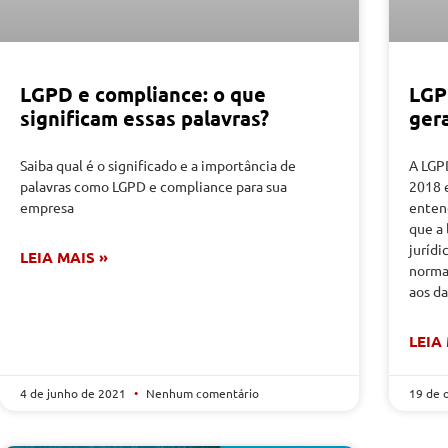
LGPD e compliance: o que
LGP
significam essas palavras?
ger
Saiba qual é o significado e a importância de
A LGPD
palavras como LGPD e compliance para sua
2018 
empresa
enten
que a 
jurídi
LEIA MAIS »
normas
aos da
LEIA
4 de junho de 2021
Nenhum comentário
19 de 