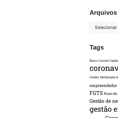
Arquivos
Tags
Banco Central
Capita
coronav
Declaração 
Crédito
empreendedor
FGTS
fluxo de
Gestão de ne
gestão 
Gove