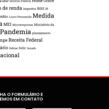
Home Office
Governo Federal
o de renda
INSS
impostos
IR
Medida
rédito
Lucro Presumido
a
MEI
Ministério da
Microempresas
Pandemia
planejamento
Receita Federal
ampe
tário
Selic
Sebrae
Senado
acional
HA O FORMULÁRIO E
REMOS EM CONTATO