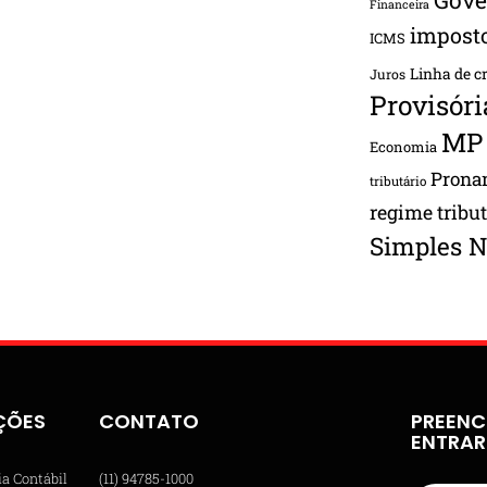
Financeira
impost
ICMS
Linha de c
Juros
Provisóri
MP
Economia
Pron
tributário
regime tribu
Simples N
ÇÕES
CONTATO
PREENC
ENTRA
ia Contábil
(11) 94785-1000