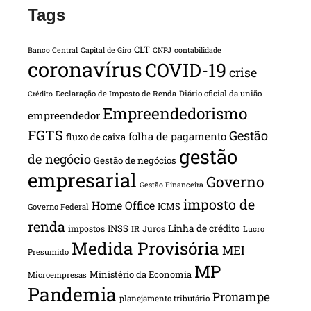
Tags
CLT
Banco Central
Capital de Giro
CNPJ
contabilidade
coronavírus
COVID-19
crise
Declaração de Imposto de Renda
Diário oficial da união
Crédito
Empreendedorismo
empreendedor
FGTS
Gestão
folha de pagamento
fluxo de caixa
gestão
de negócio
Gestão de negócios
empresarial
Governo
Gestão Financeira
imposto de
Home Office
ICMS
Governo Federal
renda
INSS
Linha de crédito
impostos
Juros
IR
Lucro
Medida Provisória
MEI
Presumido
MP
Ministério da Economia
Microempresas
Pandemia
Pronampe
planejamento tributário