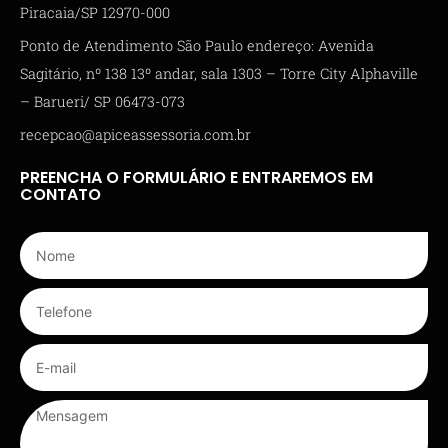
Piracaia/SP 12970-000
Ponto de Atendimento São Paulo endereço: Avenida
Sagitário, nº 138 13º andar, sala 1303 – Torre City Alphaville
– Barueri/ SP 06473-073
recepcao@apiceassessoria.com.br
PREENCHA O FORMULÁRIO E ENTRAREMOS EM
CONTATO