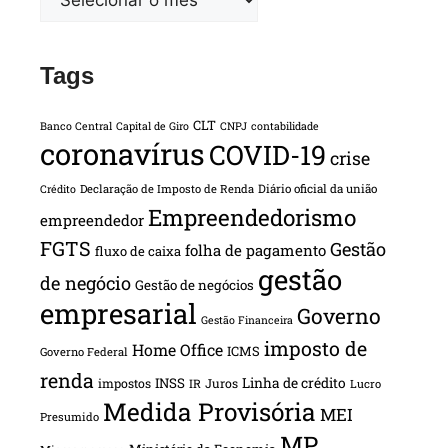
Tags
CLT
Banco Central
Capital de Giro
CNPJ
contabilidade
coronavírus
COVID-19
crise
Declaração de Imposto de Renda
Diário oficial da união
Crédito
Empreendedorismo
empreendedor
FGTS
Gestão
folha de pagamento
fluxo de caixa
gestão
de negócio
Gestão de negócios
empresarial
Governo
Gestão Financeira
imposto de
Home Office
ICMS
Governo Federal
renda
INSS
Linha de crédito
impostos
Juros
IR
Lucro
Medida Provisória
MEI
Presumido
MP