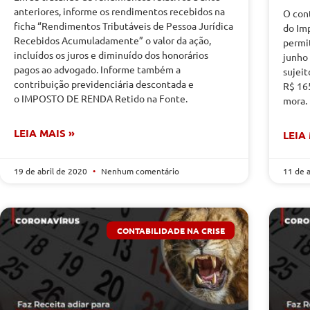
anteriores, informe os rendimentos recebidos na
O cont
ficha “Rendimentos Tributáveis de Pessoa Jurídica
do Im
Recebidos Acumuladamente” o valor da ação,
permit
incluídos os juros e diminuído dos honorários
junho 
pagos ao advogado. Informe também a
sujei
contribuição previdenciária descontada e
R$ 16
o IMPOSTO DE RENDA Retido na Fonte.
mora.
LEIA MAIS »
LEIA
19 de abril de 2020
Nenhum comentário
11 de 
CONTABILIDADE NA CRISE