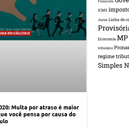
Financeira
impost
ICMS
Linha de c
Juros
Provisóri
MP
Economia
Pron
tributário
regime tribu
Simples N
020: Multa por atraso é maior
que você pensa por causa do
ulo