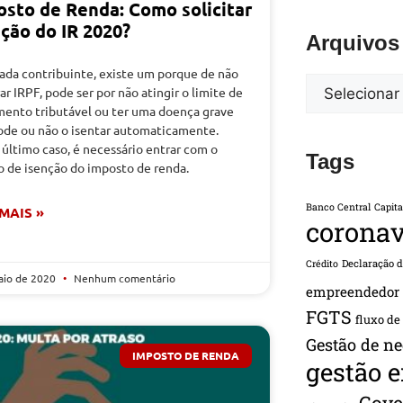
osto de Renda: Como solicitar
ção do IR 2020?
Arquivos
cada contribuinte, existe um porque de não
ar IRPF, pode ser por não atingir o limite de
mento tributável ou ter uma doença grave
ode ou não o isentar automaticamente.
último caso, é necessário entrar com o
Tags
o de isenção do imposto de renda.
Banco Central
Capita
 MAIS »
coronav
Declaração 
Crédito
aio de 2020
Nenhum comentário
empreendedor
FGTS
fluxo de
Gestão de ne
IMPOSTO DE RENDA
gestão 
Gove