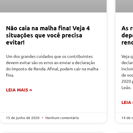
Não caia na malha fina! Veja 4
As r
situações que você precisa
dep
evitar!
ren
Um dos grandes cuidados que os contribuintes
Veja 
devem evitar são os erros ao enviar a declaração
decla
do Imposto de Renda. Afinal, podem cair na malha
Inclu
fina.
de vo
2020 
Leão.
LEIA MAIS »
LEIA
15 de junho de 2020
Nenhum comentário
14 de 