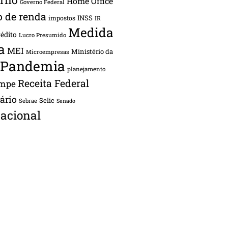
Home Office
Governo Federal
o de renda
INSS
impostos
IR
Medida
rédito
Lucro Presumido
a
MEI
Ministério da
Microempresas
Pandemia
planejamento
Receita Federal
ampe
tário
Selic
Sebrae
Senado
acional