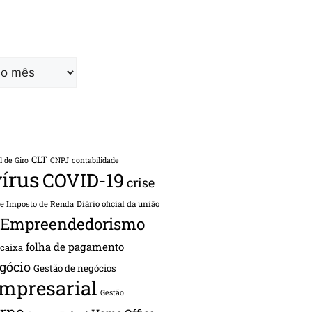
CLT
l de Giro
CNPJ
contabilidade
írus
COVID-19
crise
de Imposto de Renda
Diário oficial da união
Empreendedorismo
folha de pagamento
 caixa
gócio
Gestão de negócios
empresarial
Gestão
rno