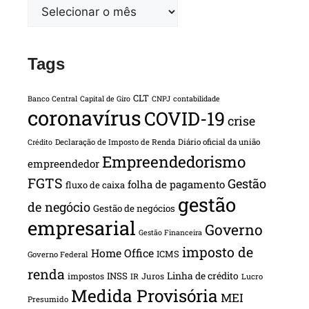
Tags
CLT
Banco Central
Capital de Giro
CNPJ
contabilidade
coronavírus
COVID-19
crise
Declaração de Imposto de Renda
Diário oficial da união
Crédito
Empreendedorismo
empreendedor
FGTS
Gestão
folha de pagamento
fluxo de caixa
gestão
de negócio
Gestão de negócios
empresarial
Governo
Gestão Financeira
imposto de
Home Office
ICMS
Governo Federal
renda
INSS
Linha de crédito
impostos
Juros
IR
Lucro
Medida Provisória
MEI
Presumido