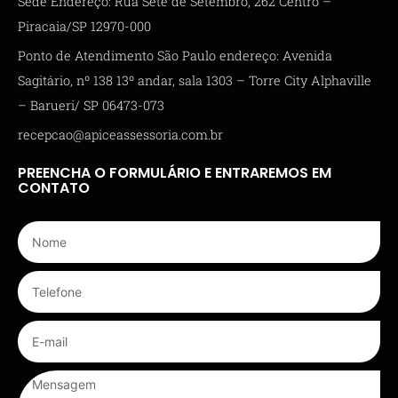
Sede Endereço: Rua Sete de Setembro, 262 Centro –
Piracaia/SP 12970-000
Ponto de Atendimento São Paulo endereço: Avenida
Sagitário, nº 138 13º andar, sala 1303 – Torre City Alphaville
– Barueri/ SP 06473-073
recepcao@apiceassessoria.com.br
PREENCHA O FORMULÁRIO E ENTRAREMOS EM
CONTATO