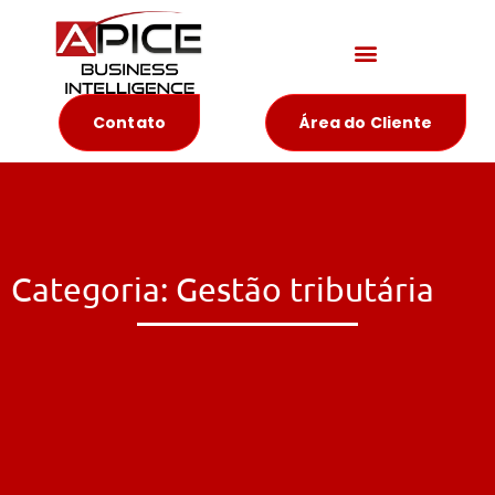
Materiais Educativos
Contato
Área do Cliente
Categoria: Gestão tributária