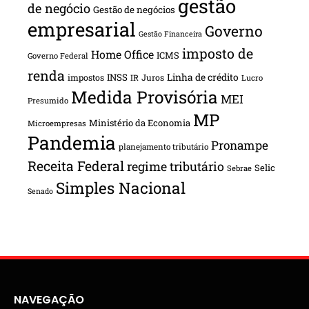
gestão
de negócio
Gestão de negócios
empresarial
Governo
Gestão Financeira
imposto de
Home Office
ICMS
Governo Federal
renda
INSS
Linha de crédito
impostos
Juros
IR
Lucro
Medida Provisória
MEI
Presumido
MP
Ministério da Economia
Microempresas
Pandemia
Pronampe
planejamento tributário
Receita Federal
regime tributário
Selic
Sebrae
Simples Nacional
Senado
NAVEGAÇÃO