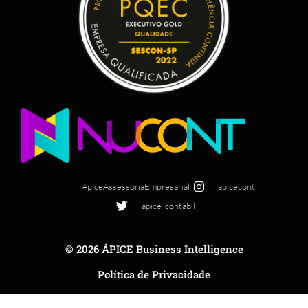
ApiceAssessoriaEmpresarial
apicecont
apice_contabil
© 2026 ÁPICE Business Intelligence
Política de Privacidade
Site para Contabilidade - Otimizado com 🧡 por GRUPO DPG