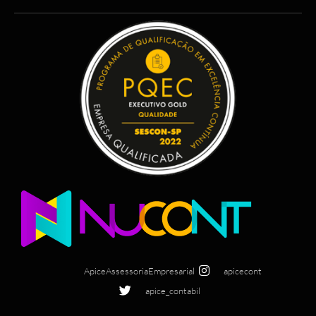
ApiceAssessoriaEmpresarial
apicecont
apice_contabil