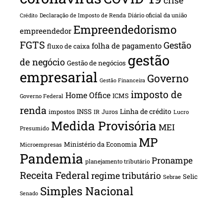
Declaração de Imposto de Renda
Diário oficial da união
Crédito
Empreendedorismo
empreendedor
FGTS
Gestão
folha de pagamento
fluxo de caixa
gestão
de negócio
Gestão de negócios
empresarial
Governo
Gestão Financeira
imposto de
Home Office
ICMS
Governo Federal
renda
INSS
Linha de crédito
impostos
Juros
IR
Lucro
Medida Provisória
MEI
Presumido
MP
Ministério da Economia
Microempresas
Pandemia
Pronampe
planejamento tributário
Receita Federal
regime tributário
Selic
Sebrae
Simples Nacional
Senado