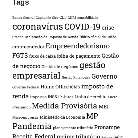
Tags
CLT
Banco Central
Capital de Giro
CNPJ
contabilidade
coronavírus
COVID-19
crise
Declaração de Imposto de Renda
Diário oficial da união
Crédito
Empreendedorismo
empreendedor
FGTS
Gestão
folha de pagamento
fluxo de caixa
gestão
de negócio
Gestão de negócios
empresarial
Governo
Gestão Financeira
imposto de
Home Office
ICMS
Governo Federal
renda
INSS
Linha de crédito
impostos
Juros
IR
Lucro
Medida Provisória
MEI
Presumido
MP
Ministério da Economia
Microempresas
Pandemia
Pronampe
planejamento tributário
Receita Federal
regime tributário
Selic
Sebrae