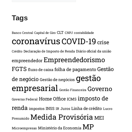
Tags
CLT
Banco Central
Capital de Giro
CNPJ
contabilidade
coronavírus
COVID-19
crise
Declaração de Imposto de Renda
Diário oficial da união
Crédito
Empreendedorismo
empreendedor
FGTS
Gestão
folha de pagamento
fluxo de caixa
gestão
de negócio
Gestão de negócios
empresarial
Governo
Gestão Financeira
imposto de
Home Office
ICMS
Governo Federal
renda
INSS
Linha de crédito
impostos
Juros
IR
Lucro
Medida Provisória
MEI
Presumido
MP
Ministério da Economia
Microempresas