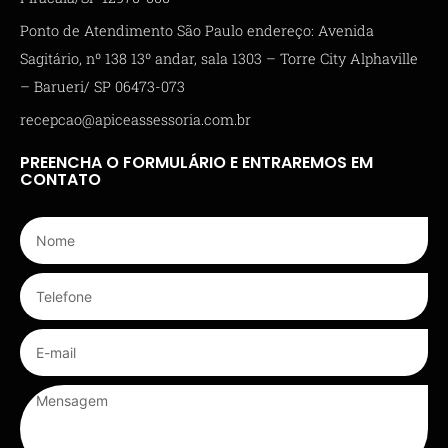
Ponto de Atendimento São Paulo endereço: Avenida
Sagitário, nº 138 13º andar, sala 1303 – Torre City Alphaville
– Barueri/ SP 06473-073
recepcao@apiceassessoria.com.br
PREENCHA O FORMULÁRIO E ENTRAREMOS EM
CONTATO