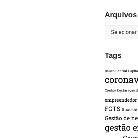
Arquivos
Tags
Banco Central
Capita
coronav
Declaração 
Crédito
empreendedor
FGTS
fluxo de
Gestão de ne
gestão 
Gove