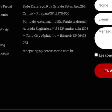
a Fiscal
Sede Endereço: Rua Sete de Setembro, 262
Centro – Piracaia/SP 12970-000
mento
Ponto de Atendimento São Paulo endereço:
Avenida Sagitário, nº 138 13º andar, sala 1303
ção de
– Torre City Alphaville – Barueri/ SP 06473-
073
ing
recepcao@apiceassessoria.com.br
nceiro
Li e co
ENV