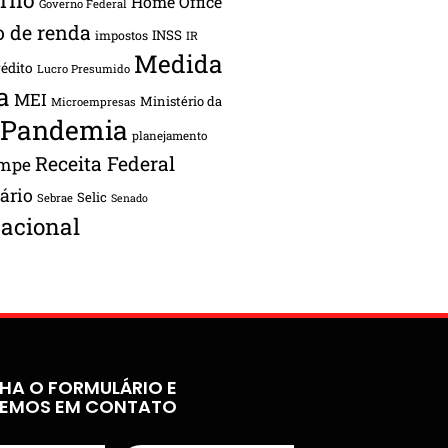
Home Office
Governo Federal
o de renda
INSS
impostos
IR
Medida
rédito
Lucro Presumido
a
MEI
Ministério da
Microempresas
Pandemia
planejamento
Receita Federal
ampe
tário
Selic
Sebrae
Senado
acional
HA O FORMULÁRIO E
REMOS EM CONTATO