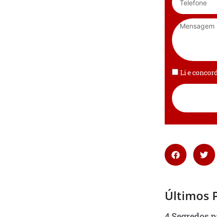
Li e conco
Últimos 
4 Segredos p