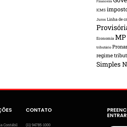
Financeira
impost
ICMS
Linha de c
Juros
Provisóri
MP
Economia
Pron
tributário
regime tribu
Simples N
ÇÕES
CONTATO
PREENC
ENTRA
ia Contábil
(11) 94785-1000