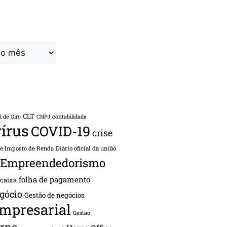
CLT
l de Giro
CNPJ
contabilidade
írus
COVID-19
crise
de Imposto de Renda
Diário oficial da união
Empreendedorismo
folha de pagamento
 caixa
gócio
Gestão de negócios
empresarial
Gestão
rno