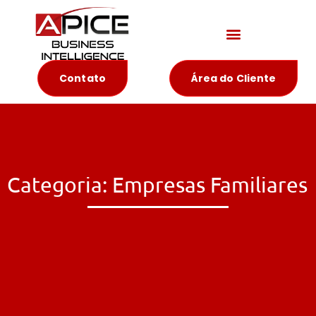
Materiais Educativos
Contato
Área do Cliente
Categoria: Empresas Familiares