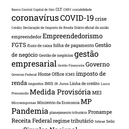
CLT
Banco Central
Capital de Giro
CNPJ
contabilidade
coronavírus
COVID-19
crise
Declaração de Imposto de Renda
Diário oficial da união
Crédito
Empreendedorismo
empreendedor
FGTS
Gestão
folha de pagamento
fluxo de caixa
gestão
de negócio
Gestão de negócios
empresarial
Governo
Gestão Financeira
imposto de
Home Office
ICMS
Governo Federal
renda
INSS
Linha de crédito
impostos
Juros
IR
Lucro
Medida Provisória
MEI
Presumido
MP
Ministério da Economia
Microempresas
Pandemia
Pronampe
planejamento tributário
Receita Federal
regime tributário
Selic
Sebrae