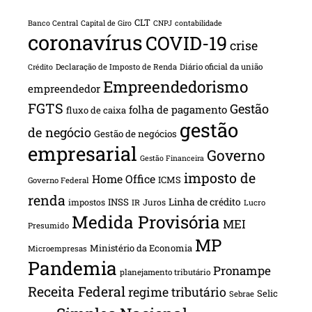
CLT
Banco Central
Capital de Giro
CNPJ
contabilidade
coronavírus
COVID-19
crise
Declaração de Imposto de Renda
Diário oficial da união
Crédito
Empreendedorismo
empreendedor
FGTS
Gestão
folha de pagamento
fluxo de caixa
gestão
de negócio
Gestão de negócios
empresarial
Governo
Gestão Financeira
imposto de
Home Office
ICMS
Governo Federal
renda
INSS
Linha de crédito
impostos
Juros
IR
Lucro
Medida Provisória
MEI
Presumido
MP
Ministério da Economia
Microempresas
Pandemia
Pronampe
planejamento tributário
Receita Federal
regime tributário
Selic
Sebrae