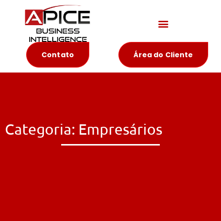
Materiais Educativos
Contato
Área do Cliente
Categoria: Empresários