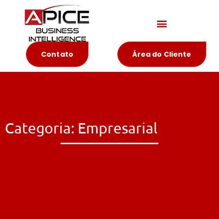
Materiais Educativos
Contato
Área do Cliente
Categoria: Empresarial