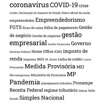
coronavírus
COVID-19
crise
Declaração de Imposto de Renda
Diário oficial da união
Crédito
Empreendedorismo
empreendedor
FGTS
Gestão
folha de pagamento
fluxo de caixa
gestão
de negócio
Gestão de negócios
empresarial
Governo
Gestão Financeira
imposto de
Home Office
ICMS
Governo Federal
renda
INSS
Linha de crédito
impostos
Juros
IR
Lucro
Medida Provisória
MEI
Presumido
MP
Ministério da Economia
Microempresas
Pandemia
Pronampe
planejamento tributário
Receita Federal
regime tributário
Selic
Sebrae
Simples Nacional
Senado