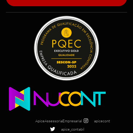
ApiceAssessoriaEmpresarial
apicecont
apice_contabil