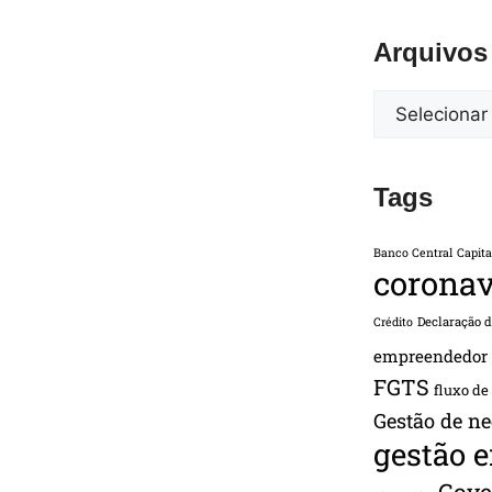
Arquivos
Tags
Banco Central
Capita
coronav
Declaração 
Crédito
empreendedor
FGTS
fluxo de
Gestão de ne
gestão 
Gove