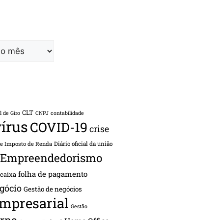
CLT
l de Giro
CNPJ
contabilidade
írus
COVID-19
crise
de Imposto de Renda
Diário oficial da união
Empreendedorismo
folha de pagamento
 caixa
gócio
Gestão de negócios
empresarial
Gestão
rno