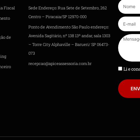
a Fiscal
Sede Endereço: Rua Sete de Setembro, 262
Centro – Piracaia/SP 12970-000
mento
Ponto de Atendimento São Paulo endereço:
Avenida Sagitário, nº 138 13º andar, sala 1303
ção de
– Torre City Alphaville – Barueri/ SP 06473-
073
ing
recepcao@apiceassessoria.com.br
nceiro
Li e co
ENV