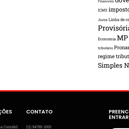
Financeira
impost
ICMS
Linha de c
Juros
Provisóri
MP
Economia
Pron
tributário
regime tribu
Simples N
ÇÕES
CONTATO
PREENC
ENTRA
ia Contábil
(11) 94785-1000