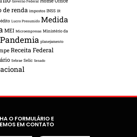
Home Office
Governo Federal
o de renda
INSS
impostos
IR
Medida
rédito
Lucro Presumido
a
MEI
Ministério da
Microempresas
Pandemia
planejamento
Receita Federal
ampe
tário
Selic
Sebrae
Senado
acional
HA O FORMULÁRIO E
REMOS EM CONTATO