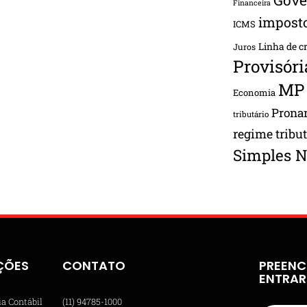
Financeira
impost
ICMS
Linha de c
Juros
Provisóri
MP
Economia
Pron
tributário
regime tribu
Simples N
ÇÕES
CONTATO
PREENC
ENTRA
ia Contábil
(11) 94785-1000