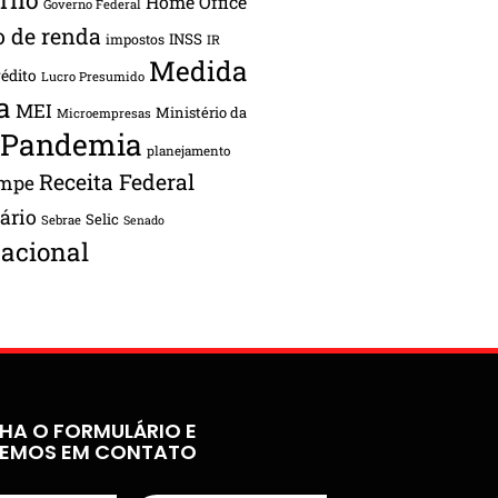
Home Office
Governo Federal
o de renda
INSS
impostos
IR
Medida
rédito
Lucro Presumido
a
MEI
Ministério da
Microempresas
Pandemia
planejamento
Receita Federal
ampe
tário
Selic
Sebrae
Senado
acional
HA O FORMULÁRIO E
REMOS EM CONTATO