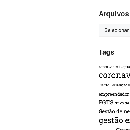
Arquivos
Tags
Banco Central
Capita
coronav
Declaração 
Crédito
empreendedor
FGTS
fluxo de
Gestão de ne
gestão 
Gove