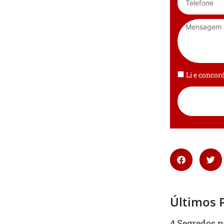
Li e conco
Últimos 
4 Segredos p