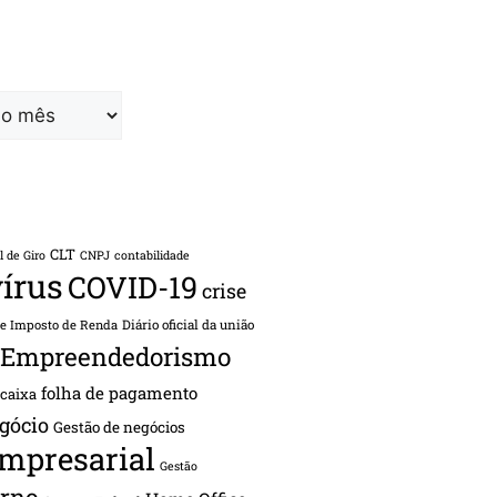
CLT
l de Giro
CNPJ
contabilidade
írus
COVID-19
crise
de Imposto de Renda
Diário oficial da união
Empreendedorismo
folha de pagamento
 caixa
gócio
Gestão de negócios
empresarial
Gestão
rno