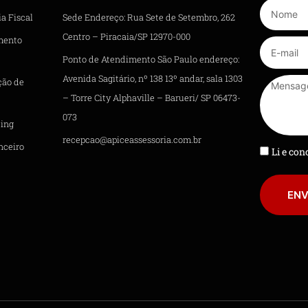
a Fiscal
Sede Endereço: Rua Sete de Setembro, 262
Centro – Piracaia/SP 12970-000
mento
Ponto de Atendimento São Paulo endereço:
Avenida Sagitário, nº 138 13º andar, sala 1303
ção de
– Torre City Alphaville – Barueri/ SP 06473-
073
ing
recepcao@apiceassessoria.com.br
nceiro
Li e co
ENV