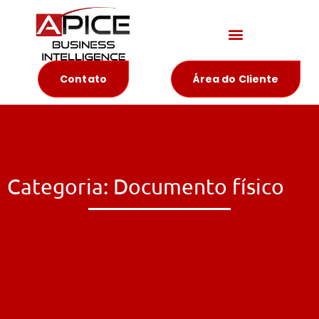
Materiais Educativos
Contato
Área do Cliente
Categoria: Documento físico