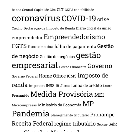
CLT
Banco Central
Capital de Giro
CNPJ
contabilidade
coronavírus
COVID-19
crise
Declaração de Imposto de Renda
Diário oficial da união
Crédito
Empreendedorismo
empreendedor
FGTS
Gestão
folha de pagamento
fluxo de caixa
gestão
de negócio
Gestão de negócios
empresarial
Governo
Gestão Financeira
imposto de
Home Office
ICMS
Governo Federal
renda
INSS
Linha de crédito
impostos
Juros
IR
Lucro
Medida Provisória
MEI
Presumido
MP
Ministério da Economia
Microempresas
Pandemia
Pronampe
planejamento tributário
Receita Federal
regime tributário
Selic
Sebrae