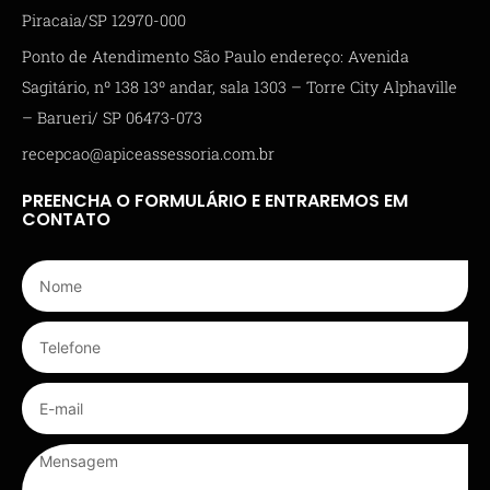
Piracaia/SP 12970-000
Ponto de Atendimento São Paulo endereço: Avenida
Sagitário, nº 138 13º andar, sala 1303 – Torre City Alphaville
– Barueri/ SP 06473-073
recepcao@apiceassessoria.com.br
PREENCHA O FORMULÁRIO E ENTRAREMOS EM
CONTATO