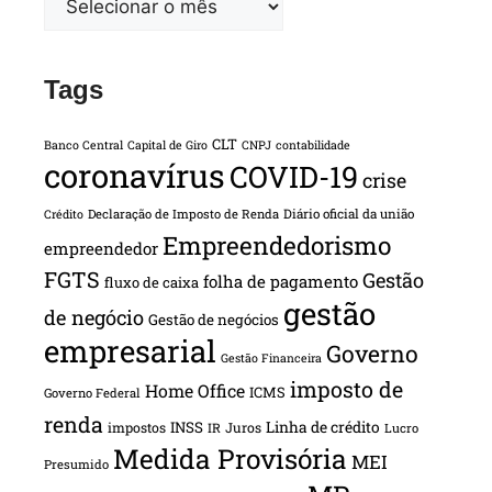
Tags
CLT
Banco Central
Capital de Giro
CNPJ
contabilidade
coronavírus
COVID-19
crise
Declaração de Imposto de Renda
Diário oficial da união
Crédito
Empreendedorismo
empreendedor
FGTS
Gestão
folha de pagamento
fluxo de caixa
gestão
de negócio
Gestão de negócios
empresarial
Governo
Gestão Financeira
imposto de
Home Office
ICMS
Governo Federal
renda
INSS
Linha de crédito
impostos
Juros
IR
Lucro
Medida Provisória
MEI
Presumido