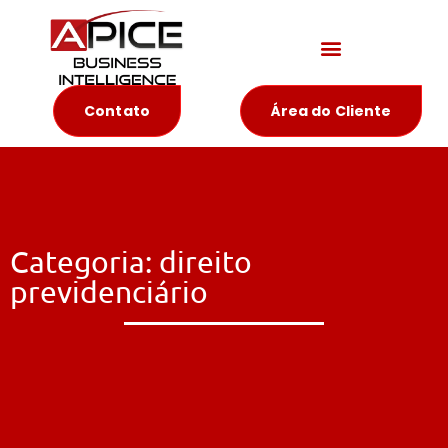
Materiais Educativos
Contato
Área do Cliente
Categoria: direito
previdenciário