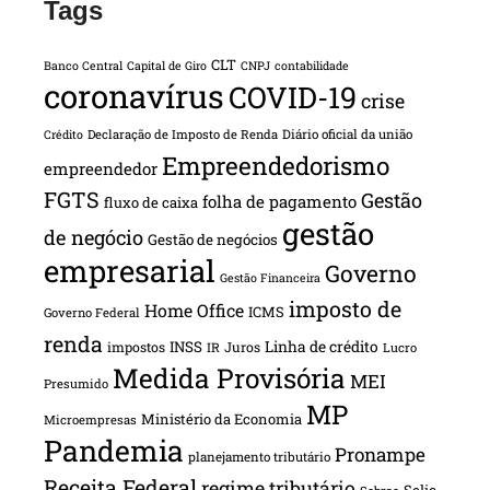
Tags
CLT
Banco Central
Capital de Giro
CNPJ
contabilidade
coronavírus
COVID-19
crise
Declaração de Imposto de Renda
Diário oficial da união
Crédito
Empreendedorismo
empreendedor
FGTS
Gestão
folha de pagamento
fluxo de caixa
gestão
de negócio
Gestão de negócios
empresarial
Governo
Gestão Financeira
imposto de
Home Office
ICMS
Governo Federal
renda
INSS
Linha de crédito
impostos
Juros
IR
Lucro
Medida Provisória
MEI
Presumido
MP
Ministério da Economia
Microempresas
Pandemia
Pronampe
planejamento tributário
Receita Federal
regime tributário
Selic