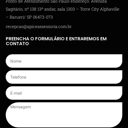
Ponto de Atendimento São Paulo endereço: Avenida
Sagitário, nº 138 13º andar, sala 1303 – Torre City Alphaville
– Barueri/ SP 06473-073
recepcao@apiceassessoria.com.br
PREENCHA O FORMULÁRIO E ENTRAREMOS EM
CONTATO