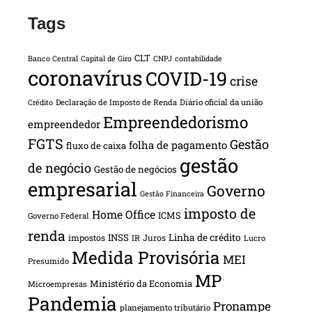
Tags
CLT
Banco Central
Capital de Giro
CNPJ
contabilidade
coronavírus
COVID-19
crise
Declaração de Imposto de Renda
Diário oficial da união
Crédito
Empreendedorismo
empreendedor
FGTS
Gestão
folha de pagamento
fluxo de caixa
gestão
de negócio
Gestão de negócios
empresarial
Governo
Gestão Financeira
imposto de
Home Office
ICMS
Governo Federal
renda
INSS
Linha de crédito
impostos
Juros
IR
Lucro
Medida Provisória
MEI
Presumido
MP
Ministério da Economia
Microempresas
Pandemia
Pronampe
planejamento tributário