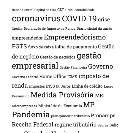
CLT
Banco Central
Capital de Giro
CNPJ
contabilidade
coronavírus
COVID-19
crise
Declaração de Imposto de Renda
Diário oficial da união
Crédito
Empreendedorismo
empreendedor
FGTS
Gestão
folha de pagamento
fluxo de caixa
gestão
de negócio
Gestão de negócios
empresarial
Governo
Gestão Financeira
imposto de
Home Office
ICMS
Governo Federal
renda
INSS
Linha de crédito
impostos
Juros
IR
Lucro
Medida Provisória
MEI
Presumido
MP
Ministério da Economia
Microempresas
Pandemia
Pronampe
planejamento tributário
Receita Federal
regime tributário
Selic
Sebrae