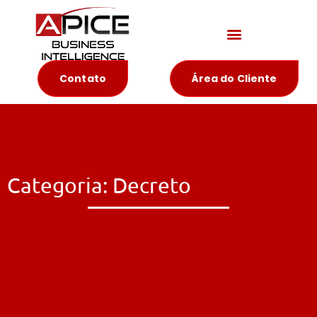
Materiais Educativos
Contato
Área do Cliente
Categoria: Decreto