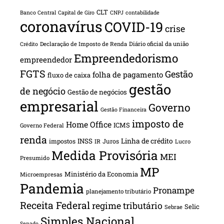
CLT
Banco Central
Capital de Giro
CNPJ
contabilidade
coronavírus
COVID-19
crise
Declaração de Imposto de Renda
Diário oficial da união
Crédito
Empreendedorismo
empreendedor
FGTS
Gestão
folha de pagamento
fluxo de caixa
gestão
de negócio
Gestão de negócios
empresarial
Governo
Gestão Financeira
imposto de
Home Office
ICMS
Governo Federal
renda
INSS
Linha de crédito
impostos
Juros
IR
Lucro
Medida Provisória
MEI
Presumido
MP
Ministério da Economia
Microempresas
Pandemia
Pronampe
planejamento tributário
Receita Federal
regime tributário
Selic
Sebrae
Simples Nacional
Senado