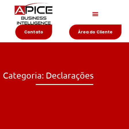
Materiais Educativos
Contato
Área do Cliente
Categoria: Declarações