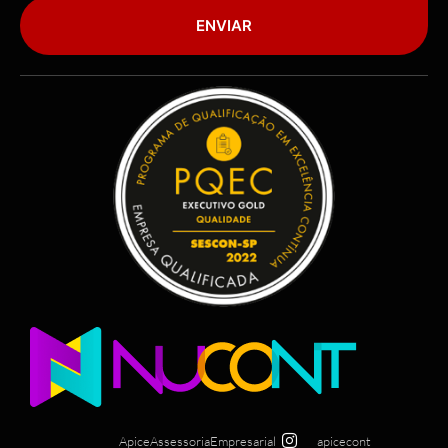
ENVIAR
ApiceAssessoriaEmpresarial
apicecont