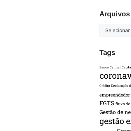
Arquivos
Tags
Banco Central
Capita
coronav
Declaração 
Crédito
empreendedor
FGTS
fluxo de
Gestão de ne
gestão 
Gove