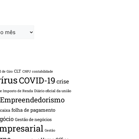
CLT
l de Giro
CNPJ
contabilidade
írus
COVID-19
crise
de Imposto de Renda
Diário oficial da união
Empreendedorismo
folha de pagamento
 caixa
gócio
Gestão de negócios
empresarial
Gestão
rno