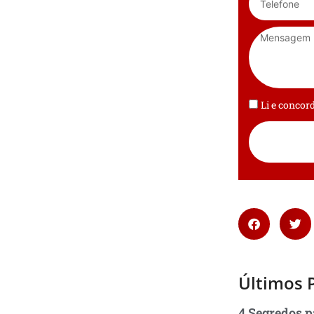
Li e conco
Últimos 
4 Segredos p