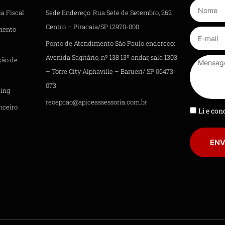
a Fiscal
Sede Endereço: Rua Sete de Setembro, 262
Centro – Piracaia/SP 12970-000
mento
Ponto de Atendimento São Paulo endereço:
Avenida Sagitário, nº 138 13º andar, sala 1303
ção de
– Torre City Alphaville – Barueri/ SP 06473-
073
ing
recepcao@apiceassessoria.com.br
nceiro
Li e co
ENV