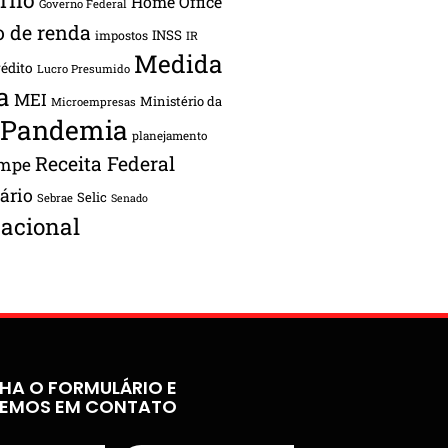
Home Office
Governo Federal
o de renda
INSS
impostos
IR
Medida
rédito
Lucro Presumido
a
MEI
Ministério da
Microempresas
Pandemia
planejamento
Receita Federal
ampe
tário
Selic
Sebrae
Senado
acional
HA O FORMULÁRIO E
REMOS EM CONTATO