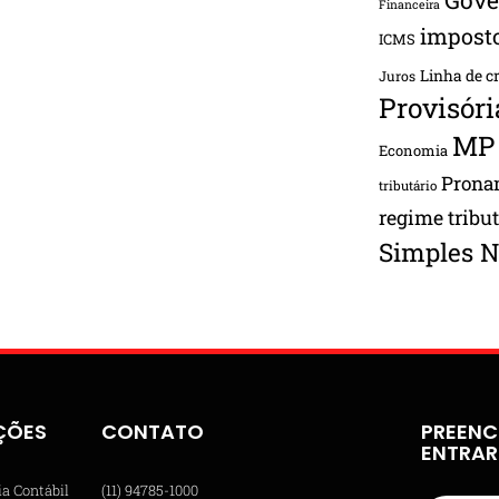
Financeira
impost
ICMS
Linha de c
Juros
Provisóri
MP
Economia
Pron
tributário
regime tribu
Simples N
ÇÕES
CONTATO
PREENC
ENTRA
ia Contábil
(11) 94785-1000