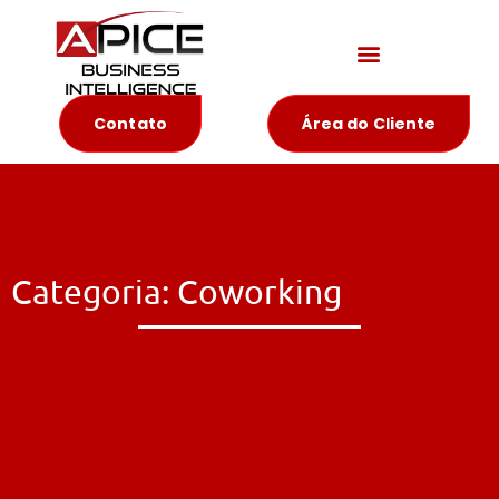
Materiais Educativos
Contato
Área do Cliente
Categoria: Coworking