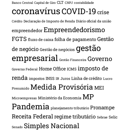
CLT
Banco Central
Capital de Giro
CNPJ
contabilidade
coronavírus
COVID-19
crise
Declaração de Imposto de Renda
Diário oficial da união
Crédito
Empreendedorismo
empreendedor
FGTS
Gestão
folha de pagamento
fluxo de caixa
gestão
de negócio
Gestão de negócios
empresarial
Governo
Gestão Financeira
imposto de
Home Office
ICMS
Governo Federal
renda
INSS
Linha de crédito
impostos
Juros
IR
Lucro
Medida Provisória
MEI
Presumido
MP
Ministério da Economia
Microempresas
Pandemia
Pronampe
planejamento tributário
Receita Federal
regime tributário
Selic
Sebrae
Simples Nacional
Senado