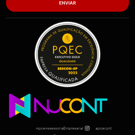
ENVIAR
ApiceAssessoriaEmpresarial
apicecont