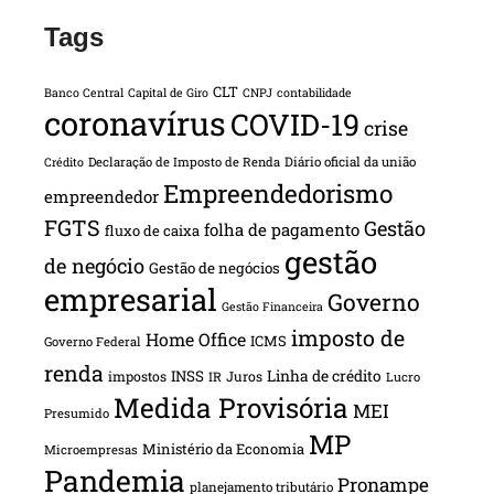
Tags
CLT
Banco Central
Capital de Giro
CNPJ
contabilidade
coronavírus
COVID-19
crise
Declaração de Imposto de Renda
Diário oficial da união
Crédito
Empreendedorismo
empreendedor
FGTS
Gestão
folha de pagamento
fluxo de caixa
gestão
de negócio
Gestão de negócios
empresarial
Governo
Gestão Financeira
imposto de
Home Office
ICMS
Governo Federal
renda
INSS
Linha de crédito
impostos
Juros
IR
Lucro
Medida Provisória
MEI
Presumido
MP
Ministério da Economia
Microempresas
Pandemia
Pronampe
planejamento tributário