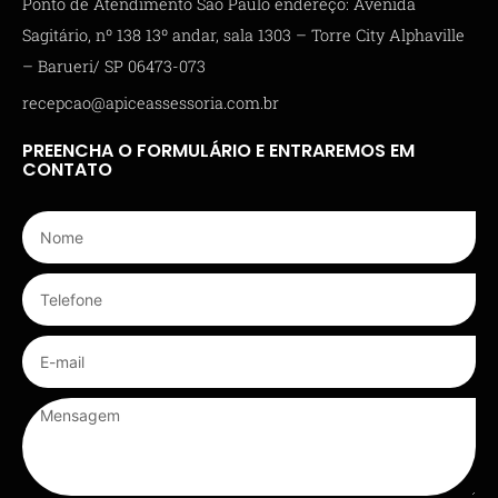
Ponto de Atendimento São Paulo endereço: Avenida
Sagitário, nº 138 13º andar, sala 1303 – Torre City Alphaville
– Barueri/ SP 06473-073
recepcao@apiceassessoria.com.br
PREENCHA O FORMULÁRIO E ENTRAREMOS EM
CONTATO