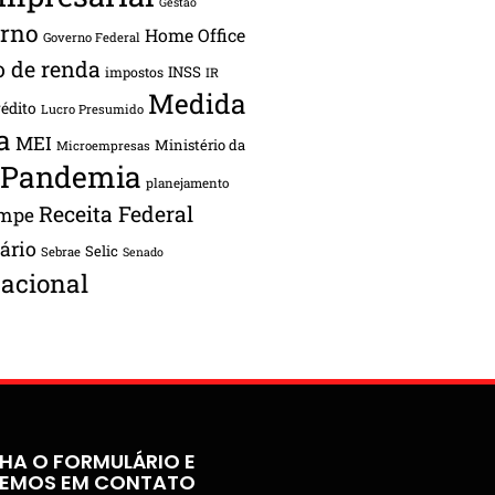
Gestão
rno
Home Office
Governo Federal
o de renda
INSS
impostos
IR
Medida
rédito
Lucro Presumido
a
MEI
Ministério da
Microempresas
Pandemia
planejamento
Receita Federal
ampe
tário
Selic
Sebrae
Senado
acional
HA O FORMULÁRIO E
REMOS EM CONTATO