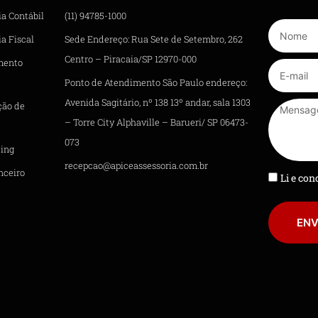
ia Contábil
(11) 94785-1000
a Fiscal
Sede Endereço: Rua Sete de Setembro, 262
Centro – Piracaia/SP 12970-000
mento
Ponto de Atendimento São Paulo endereço:
Avenida Sagitário, nº 138 13º andar, sala 1303
ção de
– Torre City Alphaville – Barueri/ SP 06473-
073
ing
recepcao@apiceassessoria.com.br
nceiro
Li e co
ENV