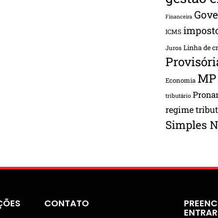
Gove
Financeira
impost
ICMS
Linha de c
Juros
Provisóri
MP
Economia
Pron
tributário
regime tribu
Simples N
ÇÕES
CONTATO
PREENC
ENTRA