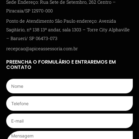
Sede Endereço: Rua Sete de Setembro, 262 Centro –
Piracaia/SP 12970-000
Ponto de Atendimento São Paulo endereço: Avenida
Sagitário, nº 138 13º andar, sala 1303 – Torre City Alphaville
– Barueri/ SP 06473-073
recepcao@apiceassessoria.com.br
PREENCHA O FORMULÁRIO E ENTRAREMOS EM
CONTATO