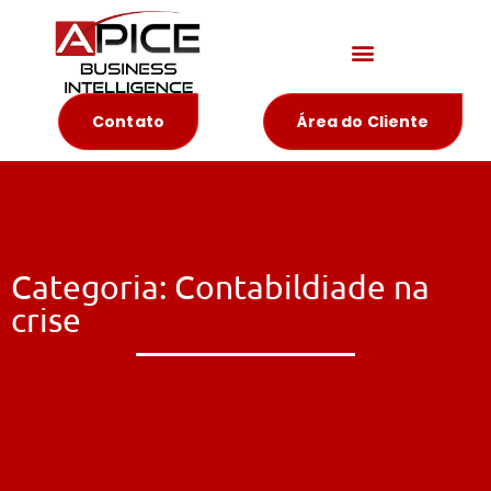
Materiais Educativos
Contato
Área do Cliente
Categoria: Contabildiade na
crise