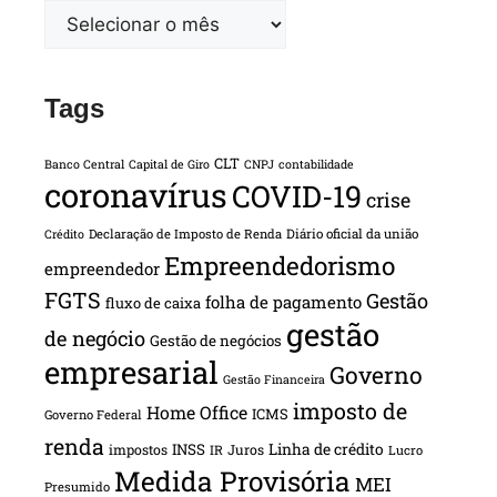
Tags
CLT
Banco Central
Capital de Giro
CNPJ
contabilidade
coronavírus
COVID-19
crise
Declaração de Imposto de Renda
Diário oficial da união
Crédito
Empreendedorismo
empreendedor
FGTS
Gestão
folha de pagamento
fluxo de caixa
gestão
de negócio
Gestão de negócios
empresarial
Governo
Gestão Financeira
imposto de
Home Office
ICMS
Governo Federal
renda
INSS
Linha de crédito
impostos
Juros
IR
Lucro
Medida Provisória
MEI
Presumido