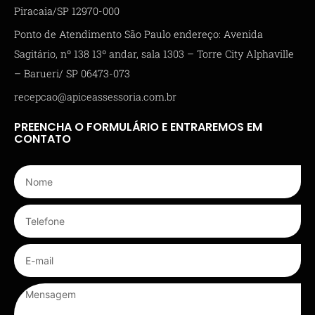
Piracaia/SP 12970-000
Ponto de Atendimento São Paulo endereço: Avenida
Sagitário, nº 138 13º andar, sala 1303 – Torre City Alphaville
– Barueri/ SP 06473-073
recepcao@apiceassessoria.com.br
PREENCHA O FORMULÁRIO E ENTRAREMOS EM
CONTATO