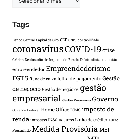
Tags
CLT
Banco Central
Capital de Giro
CNPJ
contabilidade
coronavírus
COVID-19
crise
Declaração de Imposto de Renda
Diário oficial da união
Crédito
Empreendedorismo
empreendedor
FGTS
Gestão
folha de pagamento
fluxo de caixa
gestão
de negócio
Gestão de negócios
empresarial
Governo
Gestão Financeira
imposto de
Home Office
ICMS
Governo Federal
renda
INSS
Linha de crédito
impostos
Juros
IR
Lucro
Medida Provisória
MEI
Presumido
MP