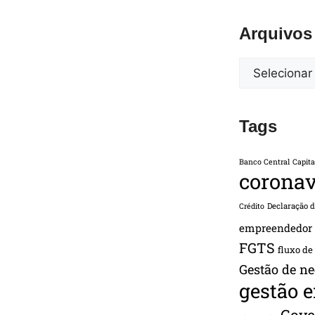
Arquivos
Tags
Banco Central
Capita
coronav
Declaração 
Crédito
empreendedor
FGTS
fluxo de
Gestão de ne
gestão 
Gove