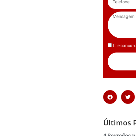
Li e conco
Últimos 
4 Segredos p