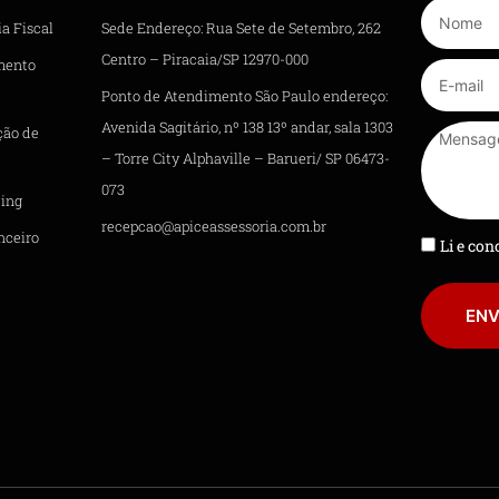
a Fiscal
Sede Endereço: Rua Sete de Setembro, 262
Centro – Piracaia/SP 12970-000
mento
Ponto de Atendimento São Paulo endereço:
Avenida Sagitário, nº 138 13º andar, sala 1303
ção de
– Torre City Alphaville – Barueri/ SP 06473-
073
ing
recepcao@apiceassessoria.com.br
nceiro
Li e co
ENV