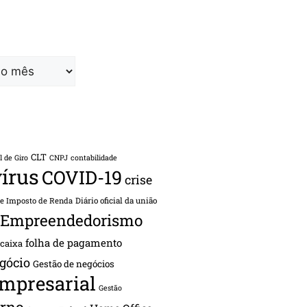
CLT
l de Giro
CNPJ
contabilidade
írus
COVID-19
crise
de Imposto de Renda
Diário oficial da união
Empreendedorismo
folha de pagamento
 caixa
gócio
Gestão de negócios
empresarial
Gestão
rno