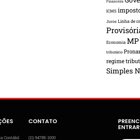
Financeira
impost
ICMS
Linha de c
Juros
Provisóri
MP
Economia
Pron
tributário
regime tribu
Simples N
ÇÕES
CONTATO
PREENC
ENTRA
ia Contábil
(11) 94785-1000