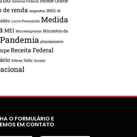
Home Office
Governo Federal
o de renda
INSS
impostos
IR
Medida
rédito
Lucro Presumido
a
MEI
Ministério da
Microempresas
Pandemia
planejamento
Receita Federal
ampe
tário
Selic
Sebrae
Senado
acional
HA O FORMULÁRIO E
REMOS EM CONTATO