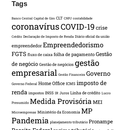
Tags
CLT
Banco Central
Capital de Giro
CNPJ
contabilidade
coronavírus
COVID-19
crise
Declaração de Imposto de Renda
Diário oficial da união
Crédito
Empreendedorismo
empreendedor
FGTS
Gestão
folha de pagamento
fluxo de caixa
gestão
de negócio
Gestão de negócios
empresarial
Governo
Gestão Financeira
imposto de
Home Office
ICMS
Governo Federal
renda
INSS
Linha de crédito
impostos
Juros
IR
Lucro
Medida Provisória
MEI
Presumido
MP
Ministério da Economia
Microempresas
Pandemia
Pronampe
planejamento tributário