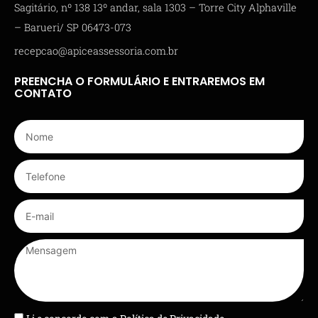
Sagitário, nº 138 13º andar, sala 1303 – Torre City Alphaville
– Barueri/ SP 06473-073
recepcao@apiceassessoria.com.br
PREENCHA O FORMULÁRIO E ENTRAREMOS EM
CONTATO