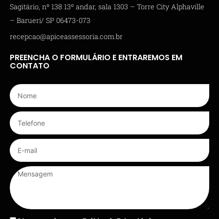
Sagitário, nº 138 13º andar, sala 1303 – Torre City Alphaville
– Barueri/ SP 06473-073
recepcao@apiceassessoria.com.br
PREENCHA O FORMULÁRIO E ENTRAREMOS EM
CONTATO