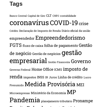
Tags
CLT
Banco Central
Capital de Giro
CNPJ
contabilidade
coronavírus
COVID-19
crise
Declaração de Imposto de Renda
Diário oficial da união
Crédito
Empreendedorismo
empreendedor
FGTS
Gestão
folha de pagamento
fluxo de caixa
gestão
de negócio
Gestão de negócios
empresarial
Governo
Gestão Financeira
imposto de
Home Office
ICMS
Governo Federal
renda
INSS
Linha de crédito
impostos
Juros
IR
Lucro
Medida Provisória
MEI
Presumido
MP
Ministério da Economia
Microempresas
Pandemia
Pronampe
planejamento tributário