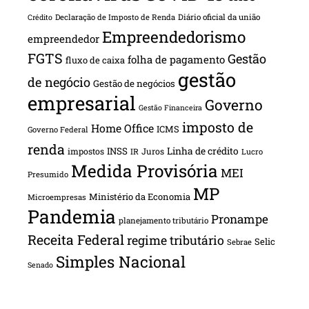
Declaração de Imposto de Renda
Diário oficial da união
Crédito
Empreendedorismo
empreendedor
FGTS
Gestão
folha de pagamento
fluxo de caixa
gestão
de negócio
Gestão de negócios
empresarial
Governo
Gestão Financeira
imposto de
Home Office
ICMS
Governo Federal
renda
INSS
Linha de crédito
impostos
Juros
IR
Lucro
Medida Provisória
MEI
Presumido
MP
Ministério da Economia
Microempresas
Pandemia
Pronampe
planejamento tributário
Receita Federal
regime tributário
Selic
Sebrae
Simples Nacional
Senado