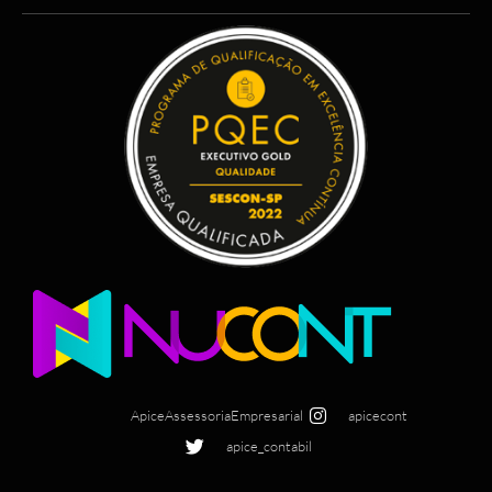
ApiceAssessoriaEmpresarial
apicecont
apice_contabil