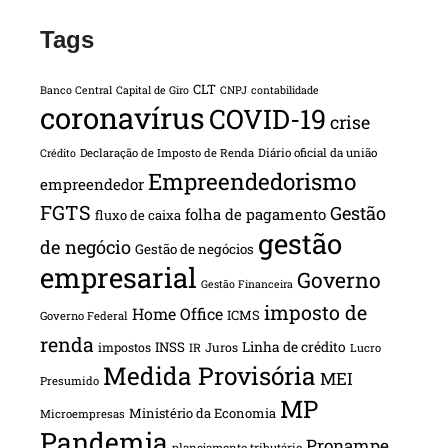
Tags
CLT
Banco Central
Capital de Giro
CNPJ
contabilidade
coronavírus
COVID-19
crise
Declaração de Imposto de Renda
Diário oficial da união
Crédito
Empreendedorismo
empreendedor
FGTS
Gestão
folha de pagamento
fluxo de caixa
gestão
de negócio
Gestão de negócios
empresarial
Governo
Gestão Financeira
imposto de
Home Office
ICMS
Governo Federal
renda
INSS
Linha de crédito
impostos
Juros
IR
Lucro
Medida Provisória
MEI
Presumido
MP
Ministério da Economia
Microempresas
Pandemia
Pronampe
planejamento tributário