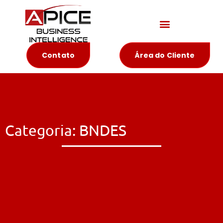
Materiais Educativos
Contato
Área do Cliente
Categoria: BNDES