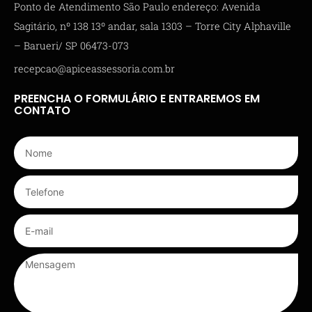
Ponto de Atendimento São Paulo endereço: Avenida
Sagitário, nº 138 13º andar, sala 1303 – Torre City Alphaville
– Barueri/ SP 06473-073
recepcao@apiceassessoria.com.br
PREENCHA O FORMULÁRIO E ENTRAREMOS EM
CONTATO