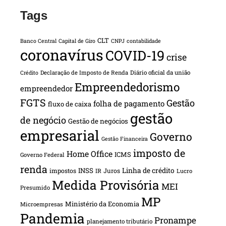
Tags
CLT
Banco Central
Capital de Giro
CNPJ
contabilidade
coronavírus
COVID-19
crise
Declaração de Imposto de Renda
Diário oficial da união
Crédito
Empreendedorismo
empreendedor
FGTS
Gestão
folha de pagamento
fluxo de caixa
gestão
de negócio
Gestão de negócios
empresarial
Governo
Gestão Financeira
imposto de
Home Office
ICMS
Governo Federal
renda
INSS
Linha de crédito
impostos
Juros
IR
Lucro
Medida Provisória
MEI
Presumido
MP
Ministério da Economia
Microempresas
Pandemia
Pronampe
planejamento tributário