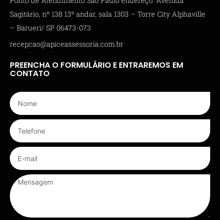
Ponto de Atendimento São Paulo endereço: Avenida
Sagitário, nº 138 13º andar, sala 1303 – Torre City Alphaville
– Barueri/ SP 06473-073
recepcao@apiceassessoria.com.br
PREENCHA O FORMULÁRIO E ENTRAREMOS EM
CONTATO