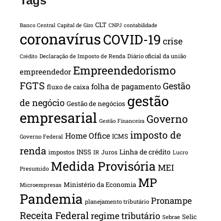
Tags
CLT
Banco Central
Capital de Giro
CNPJ
contabilidade
coronavírus
COVID-19
crise
Declaração de Imposto de Renda
Diário oficial da união
Crédito
Empreendedorismo
empreendedor
FGTS
Gestão
folha de pagamento
fluxo de caixa
gestão
de negócio
Gestão de negócios
empresarial
Governo
Gestão Financeira
imposto de
Home Office
ICMS
Governo Federal
renda
INSS
Linha de crédito
impostos
Juros
IR
Lucro
Medida Provisória
MEI
Presumido
MP
Ministério da Economia
Microempresas
Pandemia
Pronampe
planejamento tributário
Receita Federal
regime tributário
Selic
Sebrae