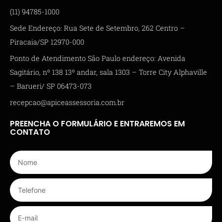
(11) 94785-1000
Sede Endereço: Rua Sete de Setembro, 262 Centro –
Piracaia/SP 12970-000
Ponto de Atendimento São Paulo endereço: Avenida
Sagitário, nº 138 13º andar, sala 1303 – Torre City Alphaville
– Barueri/ SP 06473-073
recepcao@apiceassessoria.com.br
PREENCHA O FORMULÁRIO E ENTRAREMOS EM
CONTATO