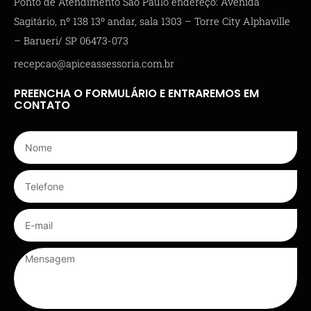
Ponto de Atendimento São Paulo endereço: Avenida
Sagitário, nº 138 13º andar, sala 1303 – Torre City Alphaville
– Barueri/ SP 06473-073
recepcao@apiceassessoria.com.br
PREENCHA O FORMULÁRIO E ENTRAREMOS EM
CONTATO