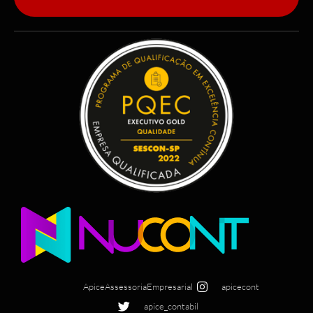
ApiceAssessoriaEmpresarial
apicecont
apice_contabil