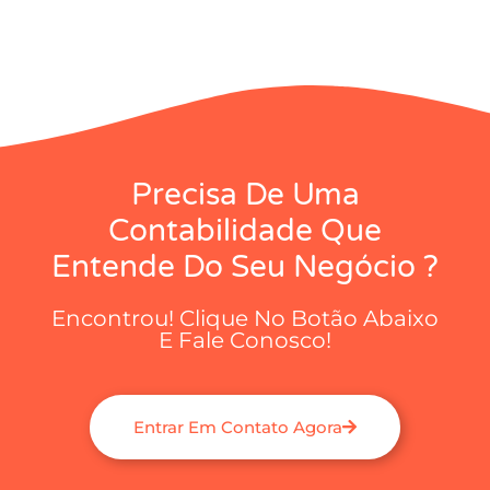
Precisa De Uma
Contabilidade Que
Entende Do Seu Negócio ?
Encontrou! Clique No Botão Abaixo
E Fale Conosco!
Entrar Em Contato Agora