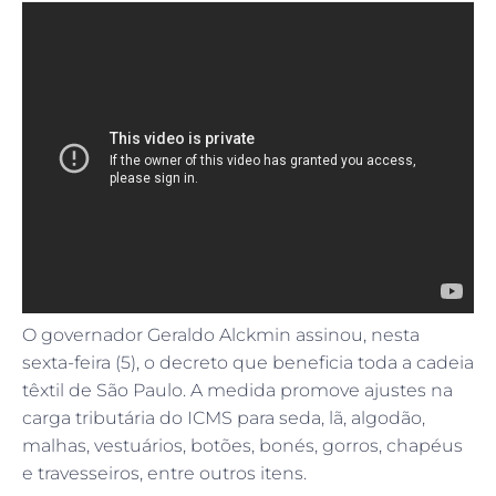
O governador Geraldo Alckmin assinou, nesta
sexta-feira (5), o decreto que beneficia toda a cadeia
têxtil de São Paulo. A medida promove ajustes na
carga tributária do ICMS para seda, lã, algodão,
malhas, vestuários, botões, bonés, gorros, chapéus
e travesseiros, entre outros itens.