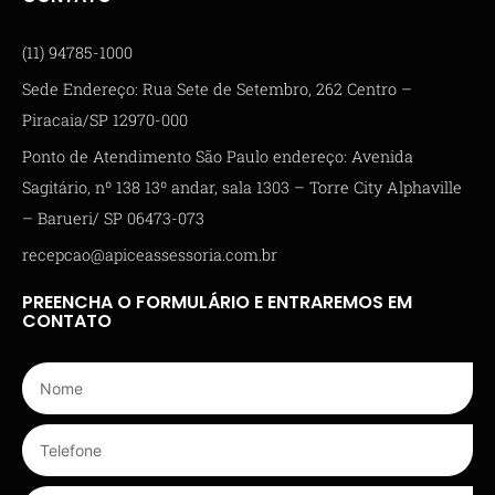
(11) 94785-1000
Sede Endereço: Rua Sete de Setembro, 262 Centro –
Piracaia/SP 12970-000
Ponto de Atendimento São Paulo endereço: Avenida
Sagitário, nº 138 13º andar, sala 1303 – Torre City Alphaville
– Barueri/ SP 06473-073
recepcao@apiceassessoria.com.br
PREENCHA O FORMULÁRIO E ENTRAREMOS EM
CONTATO