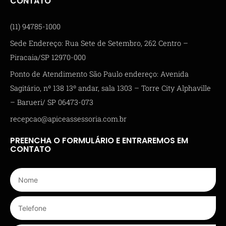
CONTATO
(11) 94785-1000
Sede Endereço: Rua Sete de Setembro, 262 Centro –
Piracaia/SP 12970-000
Ponto de Atendimento São Paulo endereço: Avenida
Sagitário, nº 138 13º andar, sala 1303 – Torre City Alphaville
– Barueri/ SP 06473-073
recepcao@apiceassessoria.com.br
PREENCHA O FORMULÁRIO E ENTRAREMOS EM
CONTATO