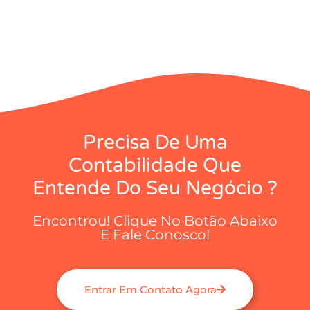
Precisa De Uma
Contabilidade Que
Entende Do Seu Negócio ?
Encontrou! Clique No Botão Abaixo
E Fale Conosco!
Entrar Em Contato Agora