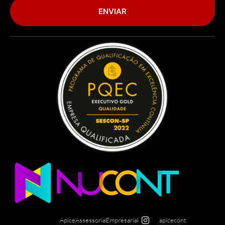
ENVIAR
ApiceAssessoriaEmpresarial
apicecont