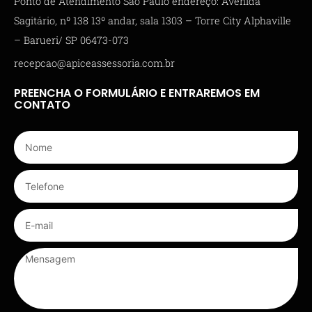
Ponto de Atendimento São Paulo endereço: Avenida
Sagitário, nº 138 13º andar, sala 1303 – Torre City Alphaville
– Barueri/ SP 06473-073
recepcao@apiceassessoria.com.br
PREENCHA O FORMULÁRIO E ENTRAREMOS EM
CONTATO