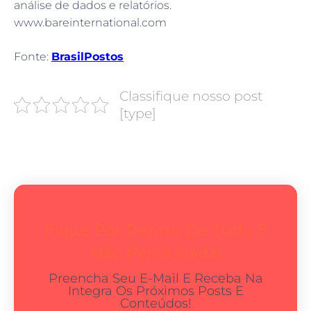
análise de dados e relatórios.
www.bareinternational.com
Fonte:
BrasilPostos
Classifique nosso post
[type]
Fique Por Dentro De Tudo E
Não Perca Nada!
Preencha Seu E-Mail E Receba Na
Integra Os Próximos Posts E
Conteúdos!