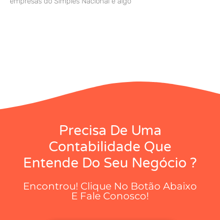
empresas do Simples Nacional é algo
Precisa De Uma
Contabilidade Que
Entende Do Seu Negócio ?
Encontrou! Clique No Botão Abaixo
E Fale Conosco!