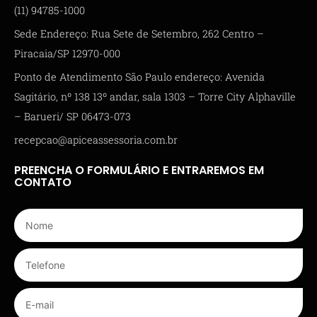
(11) 94785-1000
Sede Endereço: Rua Sete de Setembro, 262 Centro –
Piracaia/SP 12970-000
Ponto de Atendimento São Paulo endereço: Avenida
Sagitário, nº 138 13º andar, sala 1303 – Torre City Alphaville
– Barueri/ SP 06473-073
recepcao@apiceassessoria.com.br
PREENCHA O FORMULÁRIO E ENTRAREMOS EM
CONTATO