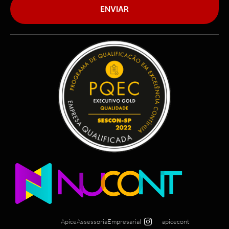
ENVIAR
ApiceAssessoriaEmpresarial
apicecont