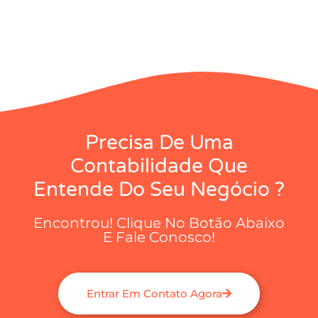
Precisa De Uma
Contabilidade Que
Entende Do Seu Negócio ?
Encontrou! Clique No Botão Abaixo
E Fale Conosco!
Entrar Em Contato Agora